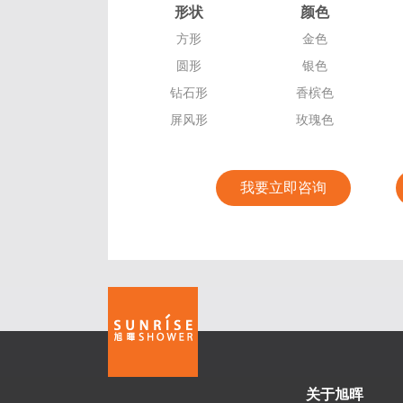
形状
颜色
方形
金色
圆形
银色
钻石形
香槟色
屏风形
玫瑰色
我要立即咨询
关于旭晖