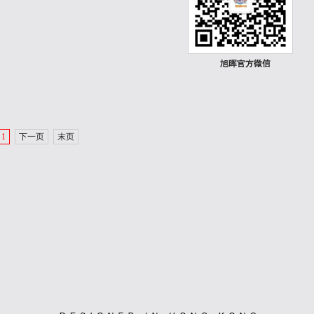
1
下一页
末页