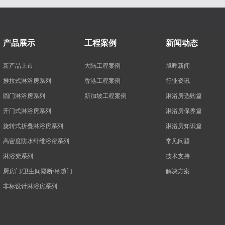
产品展示
工程案例
新闻动态
新产品上市
大陆工程案例
旭晖新闻
推拉式淋浴房系列
香港工程案例
行业资讯
圆门淋浴房系列
新加坡工程案例
淋浴房选购篇
开门式淋浴房系列
淋浴房保养篇
旋转式折叠淋浴房系列
淋浴房知识篇
高密度防水纤维浴帘系列
常见问题
淋浴凳系列
技术支持
厨房门/卫生间隔断/吊趟门
解决方案
非标设计淋浴房系列