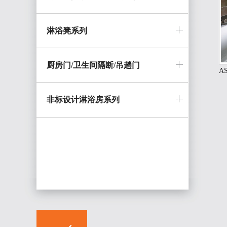
淋浴凳系列
厨房门/卫生间隔断/吊趟门
A
非标设计淋浴房系列