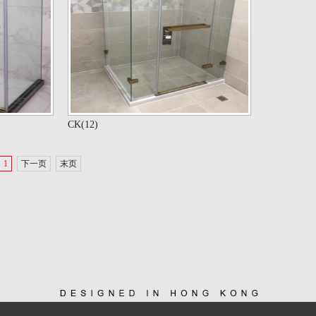
CK(12)
1
下一页
末页