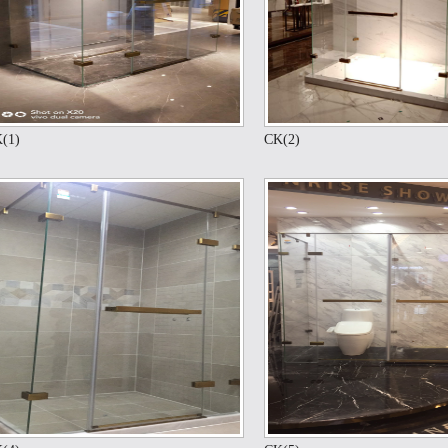
(1)
CK(2)