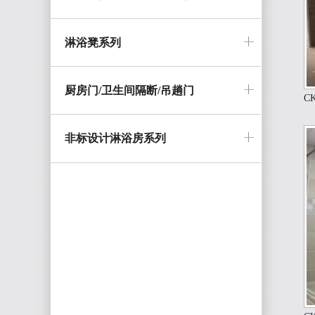
淋浴凳系列
厨房门/卫生间隔断/吊趟门
CK
非标设计淋浴房系列