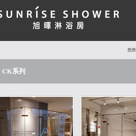
您
CK系列