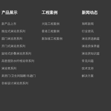
产品展示
工程案例
新闻动态
新产品上市
大陆工程案例
旭晖新闻
推拉式淋浴房系列
香港工程案例
行业资讯
圆门淋浴房系列
新加坡工程案例
淋浴房选购篇
开门式淋浴房系列
淋浴房保养篇
旋转式折叠淋浴房系列
淋浴房知识篇
高密度防水纤维浴帘系列
常见问题
淋浴凳系列
技术支持
厨房门/卫生间隔断/吊趟门
解决方案
非标设计淋浴房系列