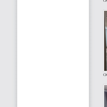
CK
CK