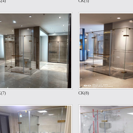
(4)
CK(5)
(7)
CK(8)